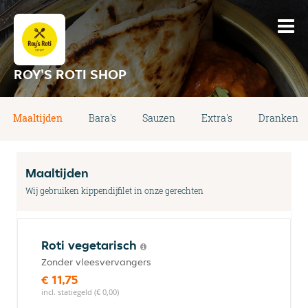
ROY'S ROTI SHOP
Maaltijden
Bara's
Sauzen
Extra's
Dranken
Maaltijden
Wij gebruiken kippendijfilet in onze gerechten
Roti vegetarisch
Zonder vleesvervangers
€ 11,75
incl. statiegeld (€ 0,00)